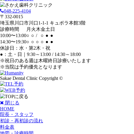
048-225-4104
〒332-0015
埼玉県川口市川口1-1-1 キュポラ本館3階
診療時間
月
火
木
金
土
日
10:00〜13:00
○
○
/
○
●
●
14:30〜19:30
○
○
○
○
●
●
休診日：水・第2木・祝
●：土・日｜9:30～13:00 / 14:30～18:00
※祝日のある週は木曜終日診療いたします
※当院は
予約優先
となります
Sakae Dental Clinic Copyright ©
閉じる
HOME
院長・スタッフ
初診・再初診の流れ
料金表
地図・診療時間