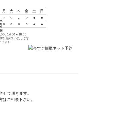
月
火
木
金
土
日
○
○
/
○
●
●
○
○
○
○
●
●
祝
 / 14:30～18:00
曜終日診療いたします
なります
療させて頂きます。
方はご相談下さい。