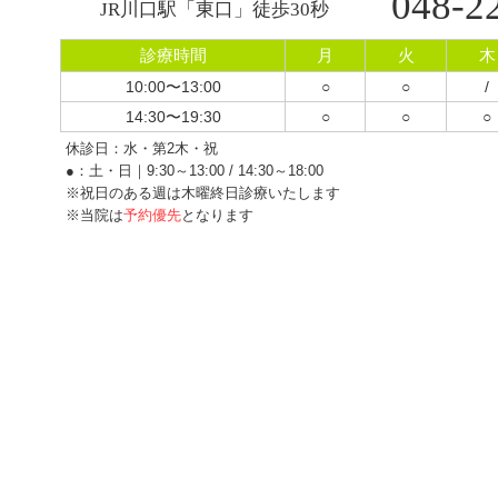
048-2
JR川口駅「東口」徒歩30秒
診療時間
月
火
木
10:00〜13:00
○
○
/
14:30〜19:30
○
○
○
休診日：水・第2木・祝
●：土・日｜9:30～13:00 / 14:30～18:00
※祝日のある週は木曜終日診療いたします
※当院は
予約優先
となります