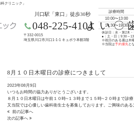
歯科クリニック」
診療時間
川口駅「東口」徒歩30秒
10:00〜13:00
048-225-
4104
14:30〜19:30
休診日：水・第2木・
〒332-0015
●：土・日｜9:30～13:00
埼玉県川口市川口1-1-1 キュポラ本館3階
※祝日のある週は木
※当院は
予約優先
と
8月１０日木曜日の診療につきまして
2023年08月9日
いつもお時間の協力ありがとうございます。
８月１０日木曜日は午前１０時~１３時まで１５時~２０時まで診
又当院では心優しい歯科衛生士を募集しております。ご興味のある
前の記事へ
次の記事へ