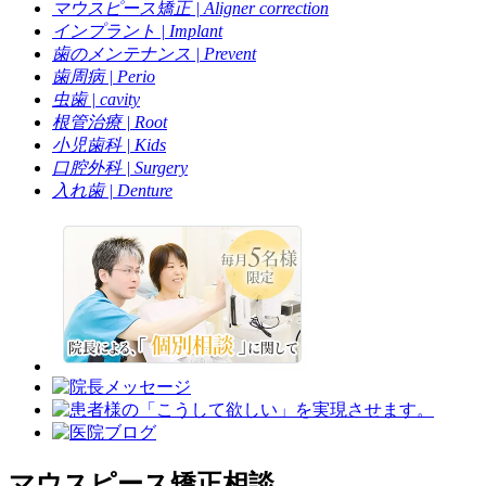
マウスピース矯正 | Aligner correction
インプラント | Implant
歯のメンテナンス | Prevent
歯周病 | Perio
虫歯 | cavity
根管治療 | Root
小児歯科 | Kids
口腔外科 | Surgery
入れ歯 | Denture
マウスピース矯正相談