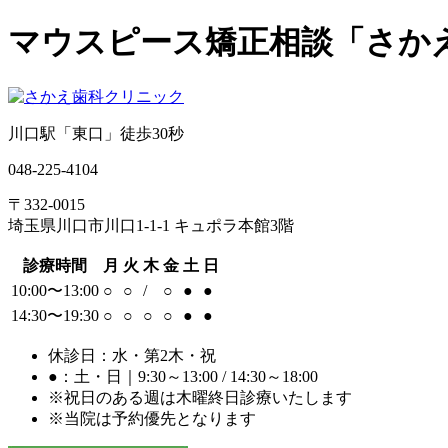
マウスピース矯正相談「さか
川口駅「東口」徒歩30秒
048-225-4104
〒332-0015
埼玉県川口市川口1-1-1 キュポラ本館3階
診療時間
月
火
木
金
土
日
10:00〜13:00
○
○
/
○
●
●
14:30〜19:30
○
○
○
○
●
●
休診日：水・第2木・祝
●：土・日｜9:30～13:00 / 14:30～18:00
※祝日のある週は木曜終日診療いたします
※当院は
予約優先
となります