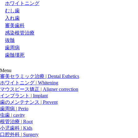
ホワイトニング
むし歯
入れ歯
審美歯科
感染根管治療
抜髄
歯周病
歯髄壊死
Menu
審美セラミック治療 | Dental Esthetics
ホワイトニング | Whitening
マウスピース矯正 | Aligner correction
インプラント | Implant
歯のメンテナンス | Prevent
歯周病 | Perio
虫歯 | cavity
根管治療 | Root
小児歯科 | Kids
口腔外科 | Surgery