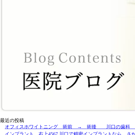
最近の投稿
オフィスホワイトニング 術前 → 術後 川口の歯科 
インプラント 右上4567 川口で精密インプラントなら さ