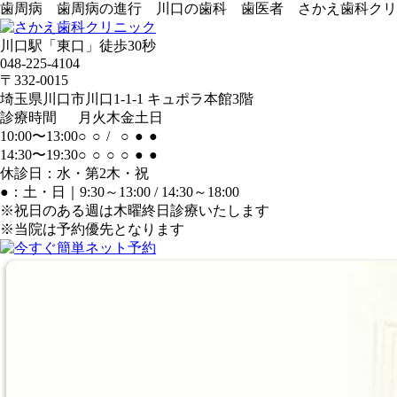
歯周病 歯周病の進行 川口の歯科 歯医者 さかえ歯科クリ
川口駅「東口」徒歩30秒
048-225-4104
〒332-0015
埼玉県川口市川口1-1-1 キュポラ本館3階
診療時間
月
火
木
金
土
日
10:00〜13:00
○
○
/
○
●
●
14:30〜19:30
○
○
○
○
●
●
休診日：水・第2木・祝
●：土・日｜9:30～13:00 / 14:30～18:00
※祝日のある週は木曜終日診療いたします
※当院は
予約優先
となります